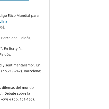
digo Ético Mundial para
df/la
6].
. Barcelona: Paidós.
”. En Rorty R.,
Paidós.
d y sentimentalismo”. En
3 (pp.219-242). Barcelona:
los dilemas del mundo
.), Debate sobre la
akowski (pp. 161-166).