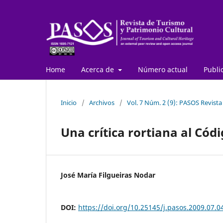
Home
Acerca de
Número actual
Publi
Inicio
/
Archivos
/
Vol. 7 Núm. 2 (9): PASOS Revista
Una crítica rortiana al Cód
José María Filgueiras Nodar
DOI:
https://doi.org/10.25145/j.pasos.2009.07.0