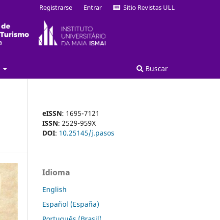
Registrarse
Entrar
Sitio Revistas ULL
a
Buscar
eISSN
: 1695-7121
ISSN
: 2529-959X
DOI
:
10.25145/j.pasos
Idioma
English
Español (España)
Português (Brasil)