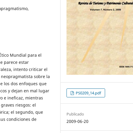
eopragmatismo,
tico Mundial para el
ue parece estar
leza, intento criticar el
 neopragmatista sobre la
ue los dos enfoques que
icos y dejan en mal lugar
PS0209_14.pdf
vo e ineficaz, mientras
graves riesgos: el
órica; el segundo, que
Publicado
sus condiciones de
2009-06-20