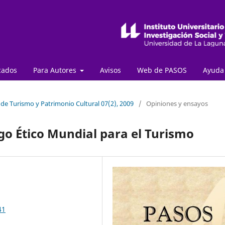
cados
Para Autores
Avisos
Web de PASOS
Ayud
 de Turismo y Patrimonio Cultural 07(2), 2009
/
Opiniones y ensayos
igo Ético Mundial para el Turismo
41