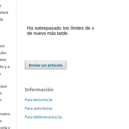
e
eterá
la
por
uito
time
Enviar un artículo
do y a
.
 que
Información
 o
Para lectores/as
er
Para autores/as
 nuevo
Para bibliotecarios/as
a
toría y