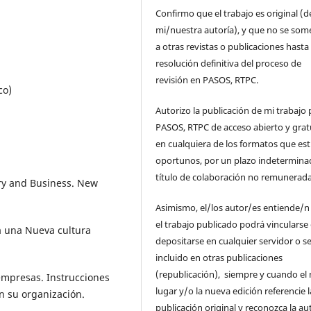
Confirmo que el trabajo es original (d
mi/nuestra autoría), y que no se som
a otras revistas o publicaciones hasta 
resolución definitiva del proceso de
revisión en PASOS, RTPC.
co)
Autorizo la publicación de mi trabajo 
PASOS, RTPC de acceso abierto y grat
en cualquiera de los formatos que es
oportunos, por un plazo indetermina
título de colaboración no remunerada
ory and Business. New
Asimismo, el/los autor/es entiende/n
el trabajo publicado podrá vincularse
ra una Nueva cultura
depositarse en cualquier servidor o s
incluido en otras publicaciones
(republicación), siempre y cuando el
 empresas. Instrucciones
lugar y/o la nueva edición referencie l
en su organización.
publicación original y reconozca la au