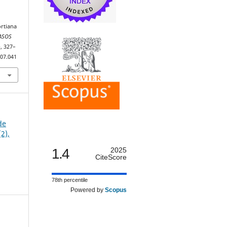
ortiana
ASOS
), 327–
.07.041
de
2),
1.4
2025
CiteScore
78th percentile
Powered by
Scopus