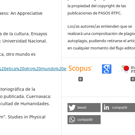
la propiedad del copyright de las
aess: An Appreciative
publicaciones de PASOS RTPC.
Los/as autores/as entienden que se
a de la cultura. Ensayos
realizará una comprobación de plagio
: Universidad Nacional.
autoplagio, pudiendo retirarse el artí
en cualquier momento del flujo editor
tica, otro mundo es
20y%20etica%20otro%20mundo%20e
0
0
toriográfica de la
no publicada. Cuernavaca:
acultad de Humanidades.
tweet
compartir
m”. Studies in Physical
compartir