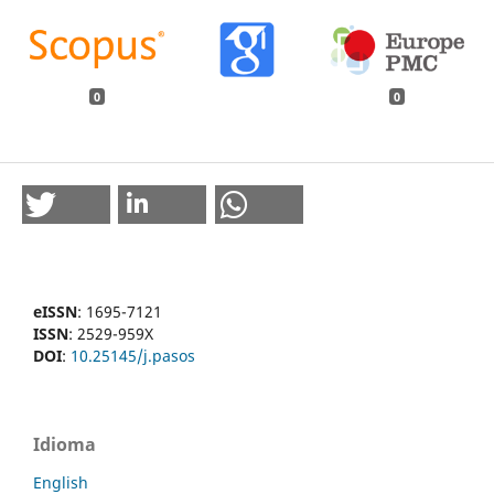
0
0
eISSN
: 1695-7121
ISSN
: 2529-959X
DOI
:
10.25145/j.pasos
Idioma
English