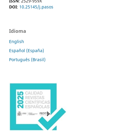
ISSN
: 2529-959X
DOI
:
10.25145/j.pasos
Idioma
English
Español (España)
Português (Brasil)