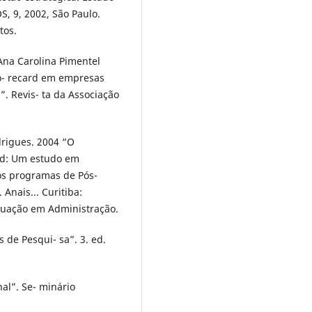
 9, 2002, São Paulo.
tos.
 Ana Carolina Pimentel
o- recard em empresas
”. Revis- ta da Associação
drigues. 2004 “O
ard: Um estudo em
os programas de Pós-
Anais... Curitiba:
duação em Administração.
 de Pesqui- sa”. 3. ed.
al”. Se- minário