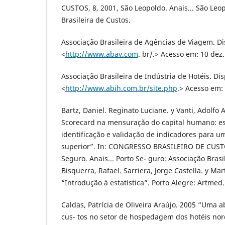
CUSTOS, 8, 2001, São Leopoldo. Anais... São Leo
Brasileira de Custos.
Associação Brasileira de Agências de Viagem. Di
<
http://www.abav.com
. br/.> Acesso em: 10 dez.
Associação Brasileira de Indústria de Hotéis. Di
<
http://www.abih.com.br/site.php
.> Acesso em: 
Bartz, Daniel. Reginato Luciane. y Vanti, Adolfo
Scorecard na mensuração do capital humano: e
identificação e validação de indicadores para um
superior”. In: CONGRESSO BRASILEIRO DE CUSTO
Seguro. Anais... Porto Se- guro: Associação Brasi
Bisquerra, Rafael. Sarriera, Jorge Castella. y Ma
“Introdução à estatística”. Porto Alegre: Artmed.
Caldas, Patrícia de Oliveira Araújo. 2005 “Uma
cus- tos no setor de hospedagem dos hotéis no