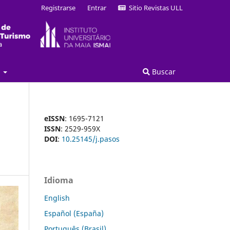
Registrarse
Entrar
Sitio Revistas ULL
a
Buscar
eISSN
: 1695-7121
ISSN
: 2529-959X
DOI
:
10.25145/j.pasos
Idioma
English
Español (España)
Português (Brasil)