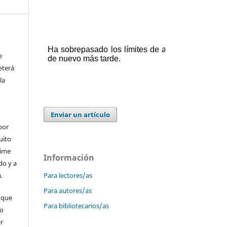
e
eterá
la
Enviar un artículo
por
uito
time
Información
do y a
.
Para lectores/as
Para autores/as
 que
Para bibliotecarios/as
 o
er