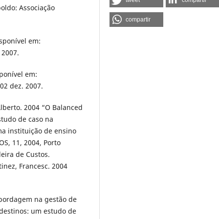
tweet
compartir
poldo: Associação
compartir
sponível em:
 2007.
sponível em:
02 dez. 2007.
 Alberto. 2004 “O Balanced
studo de caso na
a instituição de ensino
S, 11, 2004, Porto
leira de Custos.
rtinez, Francesc. 2004
 abordagem na gestão de
rdestinos: um estudo de