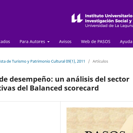
cados
Para Autores
Avisos
Web de PASOS
Ayud
sta de Turismo y Patrimonio Cultural 09(1), 2011
/
Artículos
 de desempeño: un análisis del sector
tivas del Balanced scorecard