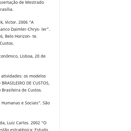
ssertação de Mestrado
asília.
, Victor. 2006 “A
anco Daimler-Chrys- ler”.
 Belo Horizon- te.
 Custos.
Econômico, Lisboa, 20 de
atividades: os modelos
O BRASILEIRO DE CUSTOS,
o Brasileira de Custos.
s Humanas e Sociais”. São
a, Luiz Carlos. 2002 “O
tão estratégica: Estudo