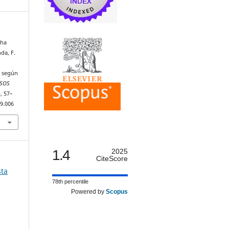
nha
da, F.
o según
SOS
), 57–
09.006
1.4
2025
CiteScore
sta
78th percentile
Powered by
Scopus