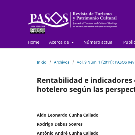
Home
Acerca de
Número actual
Publi
Inicio
/
Archivos
/
Vol. 9 Núm. 1 (2011): PASOS Revi
Rentabilidad e indicadores
hotelero según las perspec
Aldo Leonardo Cunha Callado
Rodrigo Debus Soares
Antônio André Cunha Callado