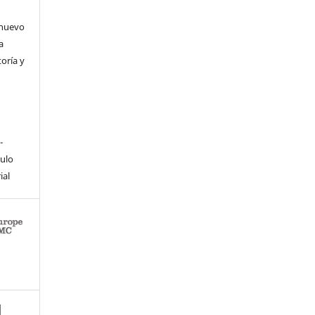
 nuevo
a
toría y
-
culo
ial