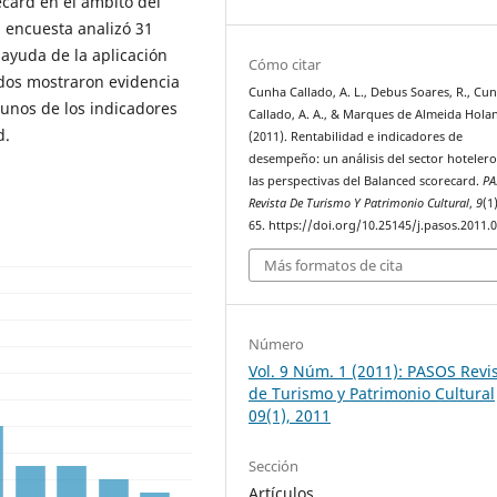
ecard en el ámbito del
a encuesta analizó 31
 ayuda de la aplicación
Cómo citar
ados mostraron evidencia
Cunha Callado, A. L., Debus Soares, R., Cu
gunos de los indicadores
Callado, A. A., & Marques de Almeida Holan
d.
(2011). Rentabilidad e indicadores de
desempeño: un análisis del sector hoteler
las perspectivas del Balanced scorecard.
PA
Revista De Turismo Y Patrimonio Cultural
,
9
(1
65. https://doi.org/10.25145/j.pasos.2011.
Más formatos de cita
Número
Vol. 9 Núm. 1 (2011): PASOS Revi
de Turismo y Patrimonio Cultural
09(1), 2011
Sección
Artículos