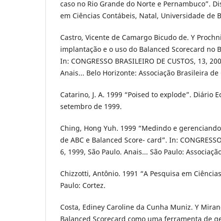
caso no Rio Grande do Norte e Pernambuco”. Di
em Ciências Contábeis, Natal, Universidade de Br
Castro, Vicente de Camargo Bicudo de. Y Prochnik
implantação e o uso do Balanced Scorecard no B
In: CONGRESSO BRASILEIRO DE CUSTOS, 13, 2006,
Anais... Belo Horizonte: Associação Brasileira de
Catarino, J. A. 1999 “Poised to explode”. Diário 
setembro de 1999.
Ching, Hong Yuh. 1999 “Medindo e gerenciando 
de ABC e Balanced Score- card”. In: CONGRESS
6, 1999, São Paulo. Anais... São Paulo: Associaçã
Chizzotti, Antônio. 1991 “A Pesquisa em Ciência
Paulo: Cortez.
Costa, Ediney Caroline da Cunha Muniz. Y Mirand
Balanced Scorecard como uma ferramenta de ges