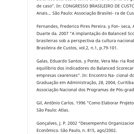
de caso”. In: CONGRESSO BRASILEIRO DE CUSTOS,
Anais... São Paulo: Associação Brasilei- ra de Cus
Fernandes, Frederico Pires Pereira. y Fon- seca,
Duarte da. 2007 “A implantação do Balanced Sc
brasileiras sob a perspectiva da cultura nacional
Brasileira de Custos, vol.2, n.1, p.79-101.
Galas, Eduardo Santos. y Ponte, Vera Ma- ria Ro
equilíbrio dos indicadores do Balanced Scorec
empresas cearenses”. In: Encontro Na- cional d
Graduação em Administração, 28, 2004, Curitiba. 
Associação Nacional dos Programas de Pós-gra
Gil, Antônio Carlos. 1996 “Como Elaborar Projetos
São Paulo: Atlas.
Gonçalves, J. P. 2002 “Desempenho Organizacion
Econômico. São Paulo, n. 815, ago/2002.