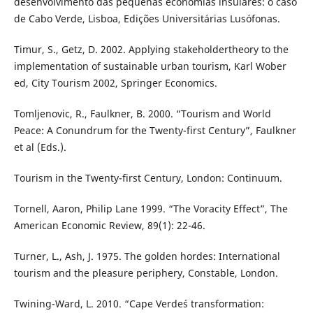
desenvolvimento das pequenas economias insulares: o caso
de Cabo Verde, Lisboa, Edições Universitárias Lusófonas.
Timur, S., Getz, D. 2002. Applying stakeholdertheory to the
implementation of sustainable urban tourism, Karl Wober
ed, City Tourism 2002, Springer Economics.
Tomljenovic, R., Faulkner, B. 2000. “Tourism and World
Peace: A Conundrum for the Twenty-first Century”, Faulkner
et al (Eds.).
Tourism in the Twenty-first Century, London: Continuum.
Tornell, Aaron, Philip Lane 1999. “The Voracity Effect”, The
American Economic Review, 89(1): 22-46.
Turner, L., Ash, J. 1975. The golden hordes: International
tourism and the pleasure periphery, Constable, London.
Twining-Ward, L. 2010. “Cape Verde´s transformation: