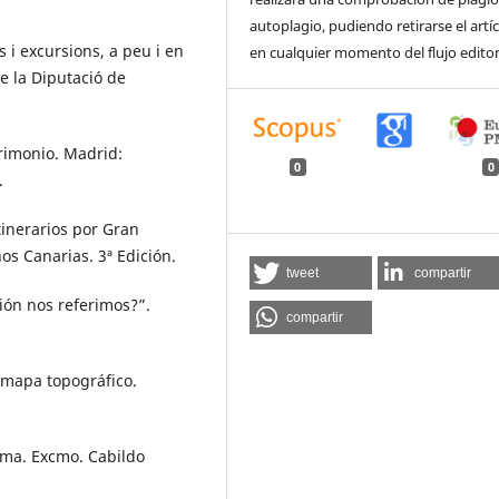
autoplagio, pudiendo retirarse el artí
 i excursions, a peu i en
en cualquier momento del flujo editor
e la Diputació de
rimonio. Madrid:
0
0
.
tinerarios por Gran
os Canarias. 3ª Edición.
tweet
compartir
ción nos referimos?”.
compartir
 mapa topográfico.
lma. Excmo. Cabildo