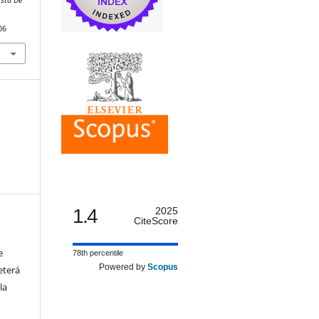
06
1.4
2025
CiteScore
e
78th percentile
Powered by
Scopus
eterá
la