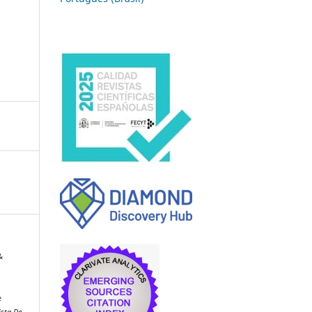
&
e
sta De