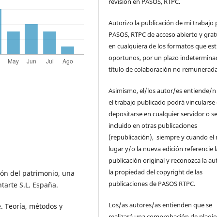
revisión en PASOS, RTPC.
Autorizo la publicación de mi trabajo 
PASOS, RTPC de acceso abierto y grat
en cualquiera de los formatos que es
oportunos, por un plazo indetermina
título de colaboración no remunerada
Asimismo, el/los autor/es entiende/n
el trabajo publicado podrá vincularse
depositarse en cualquier servidor o s
incluido en otras publicaciones
(republicación), siempre y cuando el
lugar y/o la nueva edición referencie l
publicación original y reconozca la au
la propiedad del copyright de las
ión del patrimonio, una
publicaciones de PASOS RTPC.
tarte S.L. España.
Los/as autores/as entienden que se
. Teoría, métodos y
realizará una comprobación de plagio