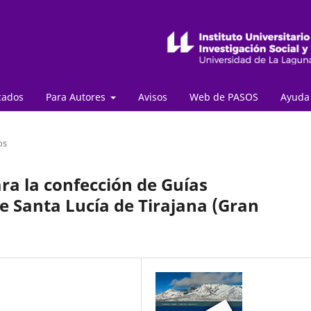
cados
Para Autores
Avisos
Web de PASOS
Ayud
os
a la confección de Guías
e Santa Lucía de Tirajana (Gran