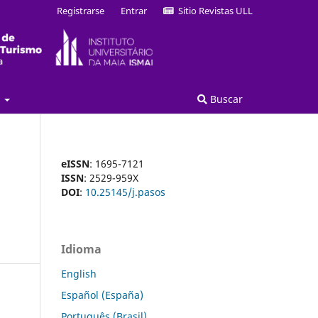
Registrarse
Entrar
Sitio Revistas ULL
a
Buscar
eISSN
: 1695-7121
ISSN
: 2529-959X
DOI
:
10.25145/j.pasos
Idioma
English
Español (España)
Português (Brasil)