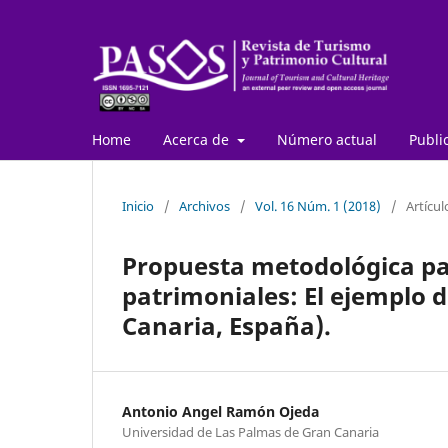
Home
Acerca de
Número actual
Publi
Inicio
/
Archivos
/
Vol. 16 Núm. 1 (2018)
/
Artícul
Propuesta metodológica par
patrimoniales: El ejemplo d
Canaria, España).
Antonio Angel Ramón Ojeda
Universidad de Las Palmas de Gran Canaria