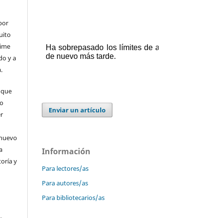
por
uito
time
do y a
.
 que
 o
Enviar un artículo
er
 nuevo
a
Información
toría y
Para lectores/as
Para autores/as
Para bibliotecarios/as
-