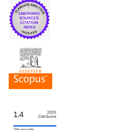
1.4
2025
CiteScore
78th percentile