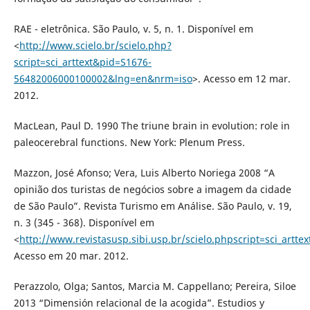
RAE - eletrônica. São Paulo, v. 5, n. 1. Disponível em
<
http://www.scielo.br/scielo.php?
script=sci_arttext&pid=S1676-
56482006000100002&lng=en&nrm=iso
>. Acesso em 12 mar.
2012.
MacLean, Paul D. 1990 The triune brain in evolution: role in
paleocerebral functions. New York: Plenum Press.
Mazzon, José Afonso; Vera, Luis Alberto Noriega 2008 “A
opinião dos turistas de negócios sobre a imagem da cidade
de São Paulo”. Revista Turismo em Análise. São Paulo, v. 19,
n. 3 (345 - 368). Disponível em
<
http://www.revistasusp.sibi.usp.br/scielo.phpscript=sci_ar
Acesso em 20 mar. 2012.
Perazzolo, Olga; Santos, Marcia M. Cappellano; Pereira, Siloe
2013 “Dimensión relacional de la acogida”. Estudios y