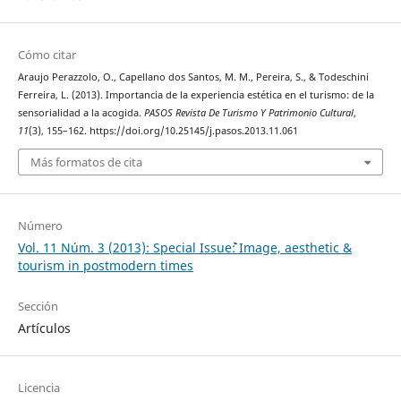
Cómo citar
Araujo Perazzolo, O., Capellano dos Santos, M. M., Pereira, S., & Todeschini
Ferreira, L. (2013). Importancia de la experiencia estética en el turismo: de la
sensorialidad a la acogida.
PASOS Revista De Turismo Y Patrimonio Cultural
,
11
(3), 155–162. https://doi.org/10.25145/j.pasos.2013.11.061
Más formatos de cita
Número
Vol. 11 Núm. 3 (2013): Special Issue```````````````````````````````````````````````: Image, aesthetic &
tourism in postmodern times
Sección
Artículos
Licencia