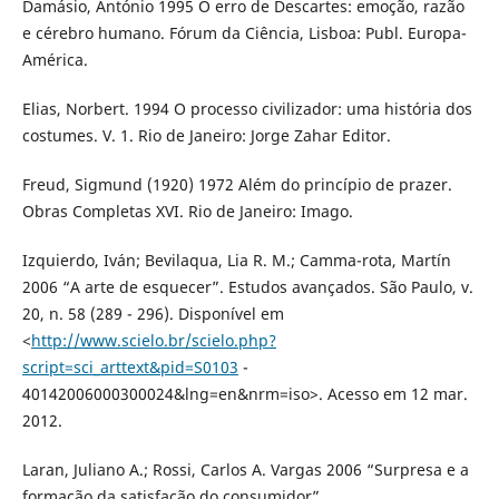
Damásio, António 1995 O erro de Descartes: emoção, razão
e cérebro humano. Fórum da Ciência, Lisboa: Publ. Europa-
América.
Elias, Norbert. 1994 O processo civilizador: uma história dos
costumes. V. 1. Rio de Janeiro: Jorge Zahar Editor.
Freud, Sigmund (1920) 1972 Além do princípio de prazer.
Obras Completas XVI. Rio de Janeiro: Imago.
Izquierdo, Iván; Bevilaqua, Lia R. M.; Camma-rota, Martín
2006 “A arte de esquecer”. Estudos avançados. São Paulo, v.
20, n. 58 (289 - 296). Disponível em
<
http://www.scielo.br/scielo.php?
script=sci_arttext&pid=S0103
-
40142006000300024&lng=en&nrm=iso>. Acesso em 12 mar.
2012.
Laran, Juliano A.; Rossi, Carlos A. Vargas 2006 “Surpresa e a
formação da satisfação do consumidor”.