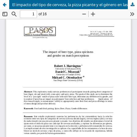
El impacto del tipo de cerveza, la pizza picante y el género en las percepciones de partido