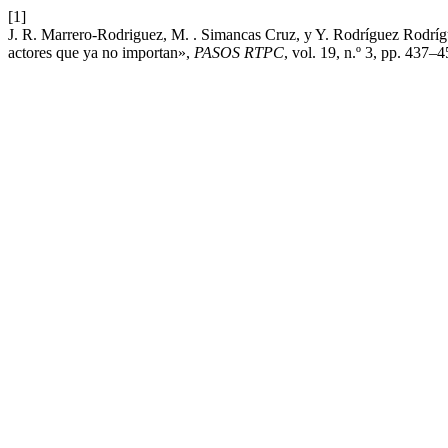
[1]
J. R. Marrero-Rodriguez, M. . Simancas Cruz, y Y. Rodríguez Rodrígue
actores que ya no importan»,
PASOS RTPC
, vol. 19, n.º 3, pp. 437–4