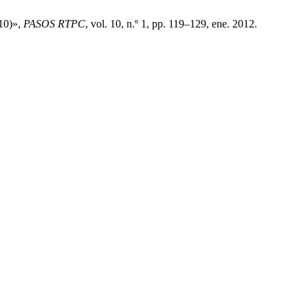
010)»,
PASOS RTPC
, vol. 10, n.º 1, pp. 119–129, ene. 2012.