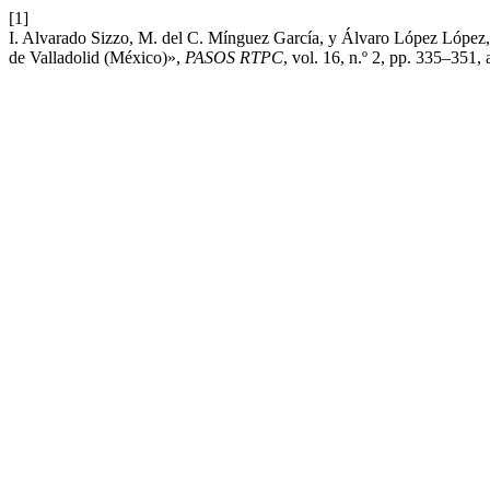
[1]
I. Alvarado Sizzo, M. del C. Mínguez García, y Álvaro López López, «R
de Valladolid (México)»,
PASOS RTPC
, vol. 16, n.º 2, pp. 335–351, 