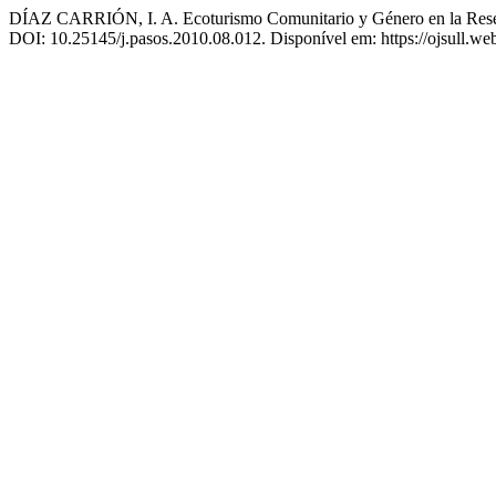
DÍAZ CARRIÓN, I. A. Ecoturismo Comunitario y Género en la Reser
DOI: 10.25145/j.pasos.2010.08.012. Disponível em: https://ojsull.web