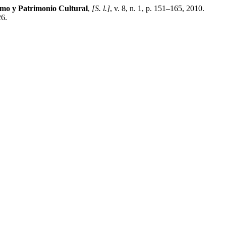
mo y Patrimonio Cultural
,
[S. l.]
, v. 8, n. 1, p. 151–165, 2010.
26.