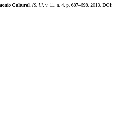
monio Cultural
,
[S. l.]
, v. 11, n. 4, p. 687–698, 2013. DOI: