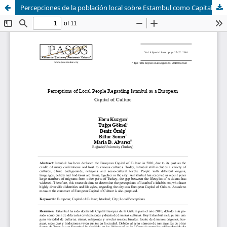
Percepciones de la población local sobre Estambul como Capital Europea de la Cultura