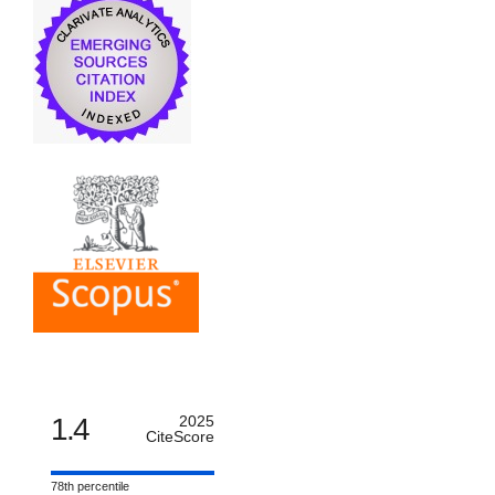
1.4
2025
CiteScore
78th percentile