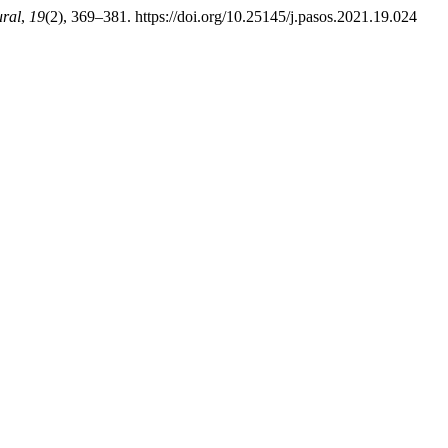
ural
,
19
(2), 369–381. https://doi.org/10.25145/j.pasos.2021.19.024