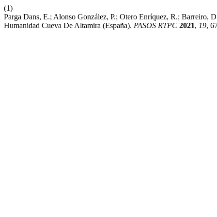
(1)
Parga Dans, E.; Alonso González, P.; Otero Enríquez, R.; Barreiro, D
Humanidad Cueva De Altamira (España).
PASOS RTPC
2021
,
19
, 6