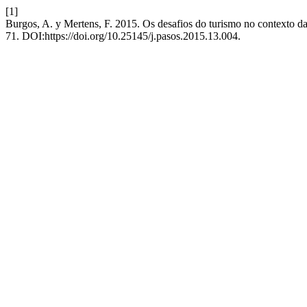
[1]
Burgos, A. y Mertens, F. 2015. Os desafios do turismo no contexto da
71. DOI:https://doi.org/10.25145/j.pasos.2015.13.004.