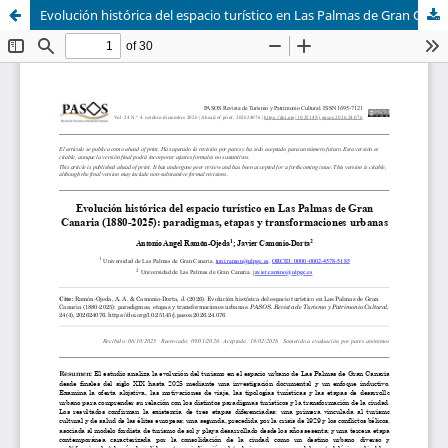
Evolución histórica del espacio turístico en Las Palmas de Gran Canaria (1880-2025): paradigmas, etapas y transformaciones urbanas