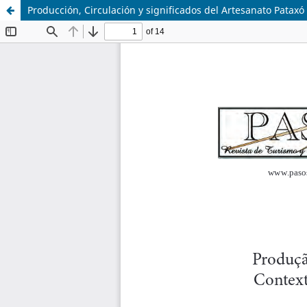
Producción, Circulación y significados del Artesanato Pataxó