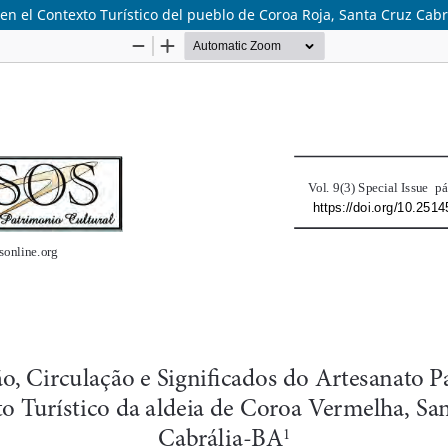
 en el Contexto Turístico del pueblo de Coroa Roja, Santa Cruz Cabr