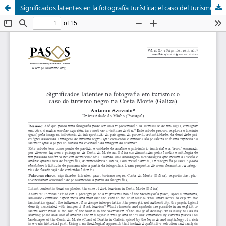
Significados latentes en la fotografía turística: el caso del turismo negro Costa Morte (Galicia)