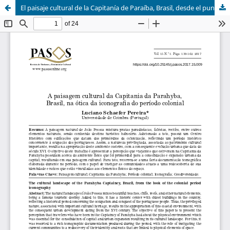
El paisaje cultural de la Capitanía de Paraíba, Brasil, desde el punto de vista de la iconografía del período colonial